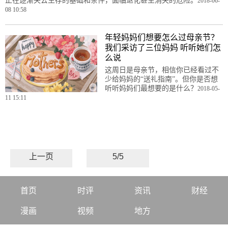
正在逐渐失去生存的基础和条件，面临退化甚至消失的危险。
2018-06-
08 10:58
年轻妈妈们想要怎么过母亲节？
我们采访了三位妈妈 听听她们怎
么说
这周日是母亲节，相信你已经看过不
少给妈妈的“送礼指南”。但你是否想
听听妈妈们最想要的是什么？
2018-05-
11 15:11
上一页
5/5
首页
时评
资讯
财经
漫画
视频
地方