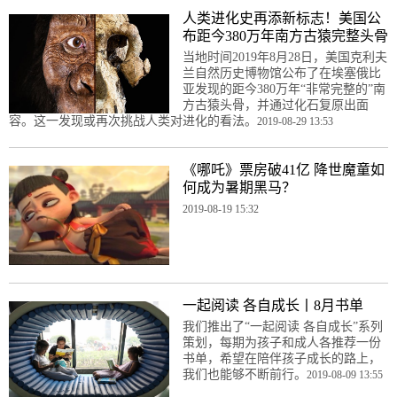
人类进化史再添新标志！美国公
布距今380万年南方古猿完整头骨
当地时间2019年8月28日，美国克利夫
兰自然历史博物馆公布了在埃塞俄比
亚发现的距今380万年“非常完整的”南
方古猿头骨，并通过化石复原出面
容。这一发现或再次挑战人类对进化的看法。
2019-08-29 13:53
《哪吒》票房破41亿 降世魔童如
何成为暑期黑马？
2019-08-19 15:32
一起阅读 各自成长丨8月书单
我们推出了“一起阅读 各自成长”系列
策划，每期为孩子和成人各推荐一份
书单，希望在陪伴孩子成长的路上，
我们也能够不断前行。
2019-08-09 13:55