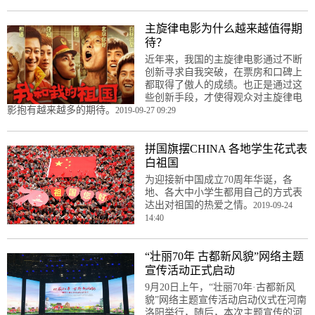
主旋律电影为什么越来越值得期
待？
近年来，我国的主旋律电影通过不断
创新寻求自我突破，在票房和口碑上
都取得了傲人的成绩。也正是通过这
些创新手段，才使得观众对主旋律电
影抱有越来越多的期待。
2019-09-27 09:29
拼国旗摆CHINA 各地学生花式表
白祖国
为迎接新中国成立70周年华诞，各
地、各大中小学生都用自己的方式表
达出对祖国的热爱之情。
2019-09-24
14:40
“壮丽70年 古都新风貌”网络主题
宣传活动正式启动
9月20日上午，“壮丽70年·古都新风
貌”网络主题宣传活动启动仪式在河南
洛阳举行，随后，本次主题宣传的河