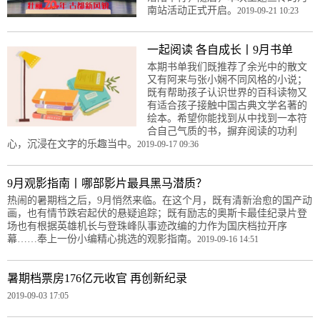
南站活动正式开启。
2019-09-21 10:23
一起阅读 各自成长丨9月书单
本期书单我们既推荐了余光中的散文
又有阿来与张小娴不同风格的小说；
既有帮助孩子认识世界的百科读物又
有适合孩子接触中国古典文学名著的
绘本。希望你能找到从中找到一本符
合自己气质的书，摒弃阅读的功利
心，沉浸在文字的乐趣当中。
2019-09-17 09:36
9月观影指南丨哪部影片最具黑马潜质？
热闹的暑期档之后，9月悄然来临。在这个月，既有清新治愈的国产动
画，也有情节跌宕起伏的悬疑追踪；既有励志的奥斯卡最佳纪录片登
场也有根据英雄机长与登珠峰队事迹改编的力作为国庆档拉开序
幕……奉上一份小编精心挑选的观影指南。
2019-09-16 14:51
暑期档票房176亿元收官 再创新纪录
2019-09-03 17:05