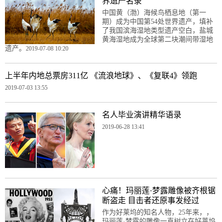
界遗产名录
中国黄（渤）海候鸟栖息地（第一
期）成为中国第54处世界遗产，填补
了我国滨海湿地类型遗产空白，盐城
黄海湿地成为全球第二块潮间带湿地
遗产。
2019-07-08 10:20
上半年内地总票房311亿 《流浪地球》、《复联4》领跑
2019-07-03 13:55
名人毕业演讲精华语录
2019-06-28 13:41
心痛！玛丽莲·梦露雕像被齐根锯
断盗走 目击者还原事发经过
作为好莱坞的知名人物，25年来，，
玛丽莲·梦露的雕像一直树立在好莱坞