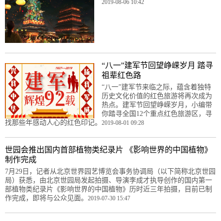
2019-08-06 10:42
“八一”建军节回望峥嵘岁月 踏寻
祖辈红色路
​“八一”建军节来临之际，蕴含着独特
历史文化价值的红色旅游将再次成为
热点。建军节回望峥嵘岁月，小编带
你踏寻全国12个重点红色旅游区，寻
找那些年感动人心的红色印记。
2019-08-01 09:28
世园会推出国内首部植物类纪录片 《影响世界的中国植物》
制作完成
7月29日，记者从北京世界园艺博览会事务协调局（以下简称北京世园
局）获悉，由北京世园局发起拍摄、导演李成才执导创作的国内第一
部植物类纪录片《影响世界的中国植物》历时近三年拍摄，目前已制
作完成，即将与公众见面。
2019-07-30 15:47