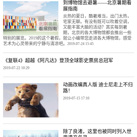
到博物馆去避暑——北京暑期看
展指南
炎热的夏日，酷暑难当，出门太热，
宅家无聊。有没有既可以吹着空调，
又能丰富大脑的活动？其实每到暑
期，北京的各大博物馆都会推出一些
特别的展览。2019的这个暑假，就让小编带您走进各大博物馆，感受
艺术为心灵带来的宁静与清凉吧。
2019-07-24 15:45
《复联4》超越《阿凡达》登顶全球影史票房总冠军
2019-07-22 10:29
动画改编真人版 迪士尼走上不归
路！
2019-07-15 17:10
除了良渚，这里也被同时列入世