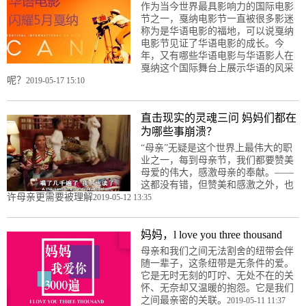
作为当今世界最具影响力的国际电影
节之一，戛纳电影节一直被很多影迷
称为是华语电影的福地，可以说戛纳
电影节见证了华语电影的成长。今
年，又有哪些华语电影与华语影人在
戛纳这个国际舞台上展示华语的风采
呢？
2019-05-17 15:10
直击现实的灵魂三问 妈妈们都在
为哪些事崩溃？
“母亲”无疑是这个世界上最伟大的职
业之一，每到母亲节，我们都要赞美
母爱的伟大，感激母亲的奉献。——
这都没有错，但赞美和感激之外，也
许母亲更需要被理解
2019-05-12 13:35
妈妈，l love you three thousand
母亲和我们之间无法割舍的纽带会伴
随一辈子，这条纽带是无条件的爱。
它是无时无刻的叮咛、无处不在的关
怀、无奈却又温暖的抱怨。它是我们
之间最亲密的关联。
2019-05-11 11:37