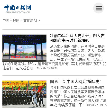
中国日报网
>
文化原创
>
壮丽70年：从历史走来，四大古
都城市书写时代新精彩
从历史走来的河南，在今时今日更是
展现出了时代的新风貌，各大古都城
市纷纷积极拓展新产业、谋划新布
局，完成了一场“以古闻明、以新出
彩”的生动实践。那么，这些城市究竟是如何书写时代新精彩的呢？就
让我们一起来看看吧！
2019-09-29 16:28
图说 ▏新中国大阅兵“编年史”
今年的国庆阅兵式上会展现哪些镇国
利器？中国人民解放军又将展示怎样
的风采？你是否已经迫不及待了呢？
在被震撼之前，这份新中国大阅兵“编
年史”你需要了解一下！
2019-09-28 09:35