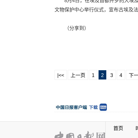
8月4日，在埃及首都开罗的大埃
文物保护中心举行仪式，宣布古埃及法
（分享到）
|<<
上一页
1
2
3
4
下
首页