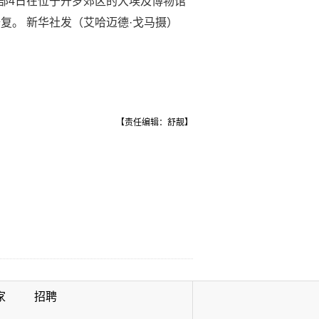
物部4日在位于开罗郊区的大埃及博物馆
。 新华社发（艾哈迈德·戈马摄）
【责任编辑：舒靓】
家
招聘