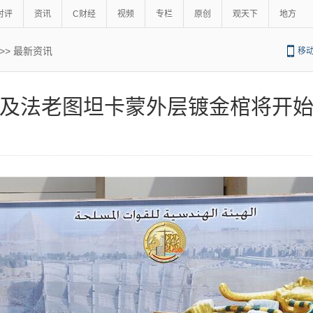
时评
资讯
C财经
视频
专栏
原创
观天下
地方
>>
最新资讯
移
及法老图坦卡蒙外层镀金棺将开