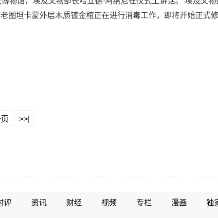
及博物馆，埃及文物部长哈立德·阿纳尼在仪式上讲话。 埃及文
老图坦卡蒙外层木质镀金棺正在进行消毒工作，即将开始正式修复
一页
>>|
时评
资讯
财经
视频
专栏
漫画
独