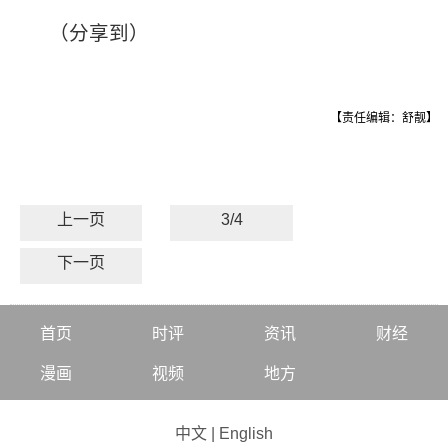
（分享到）
【责任编辑：舒靓】
上一页
3/4
下一页
首页
时评
资讯
财经
漫画
视频
地方
中文
|
English