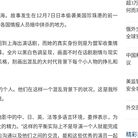
超3
何而
上海。故事发生在12月7日日本偷袭美国珍珠港的前一
是各国情报人员暗中拼杀的地方。
俄外
全球
回到上海出演话剧，而她的真实身份则是为盟军收集情
幕。全片以黑白色调呈现，画面不时在话剧剧情与现实
中国
风格，刻画出混乱的大时代背景下每个小人物的挣扎和
议
美监
安全
的个人。他们在这样一个混乱背景下的状况，这是我所
说。
外交
电影中的中、日、英、法等多语言环境，娄烨表示，为
的精力。“这样的平衡实际上不是导演一个人就能完成
精彩
的沟通以及他们之间的交流，能和这些优秀的演员一起