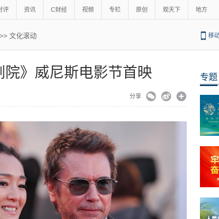
时评
资讯
C财经
视频
专栏
原创
观天下
地方
>>
文化滚动
移
剧院》威尼斯电影节首映
专题
分享