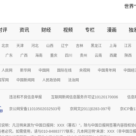
世界
时评
资讯
财经
视频
专栏
漫画
独
北京
天津
河北
山西
辽宁
吉林
黑龙江
上海
江苏
广东
广西
海南
重庆
四川
贵州
云南
西藏
陕西
人民网
新华网
中国网
国际在线
央视网
中国青年网
中国经
国军网
中国新闻网
人民政协网
法治网
违法和不良信息举报
互联网新闻信息服务许可证10120170006
信息
京公网安备11010502032503号
京网文[2011]0283-097号
京ICP备1
权说明：凡注明来源为“中国日报网：XXX（署名）”，除与中国日报网签署内容授权
者必究。如需使用，请与010-84883777联系；凡本网注明“来源：XXX（非中国