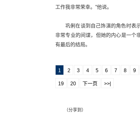
工作我非常荣幸。”他说。
巩俐在谈到自己饰演的角色时表示
非常专业的间谍，但她的内心是一个非
有最后的结局。
1
2
3
4
5
6
7
8
9
19
20
下一页
>>|
（分享到）