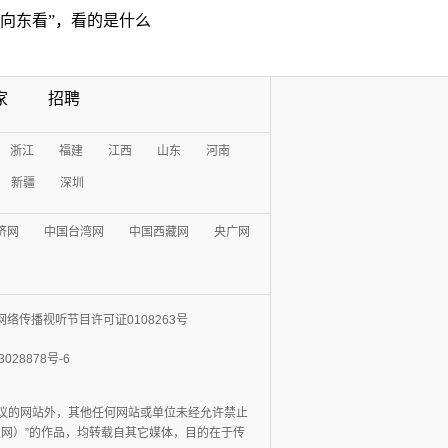
“向东看”，看的是什么
家
招聘
浙江
福建
江西
山东
河南
新疆
深圳
济网
中国台湾网
中国西藏网
央广网
网络传播视听节目许可证0108263号
3028878号-6
协议的网站外，其他任何网站或单位未经允许禁止
日报网）”的作品，均转载自其它媒体，目的在于传