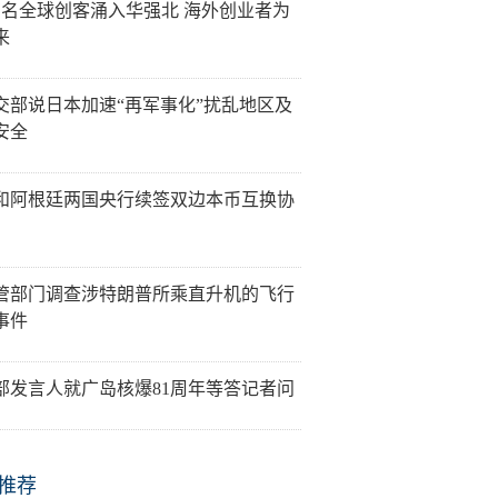
万名全球创客涌入华强北 海外创业者为
来
交部说日本加速“再军事化”扰乱地区及
安全
和阿根廷两国央行续签双边本币互换协
管部门调查涉特朗普所乘直升机的飞行
事件
部发言人就广岛核爆81周年等答记者问
推荐