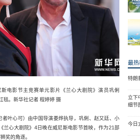
最热
特朗
尼斯电影节主竞赛单元影片《兰心大剧院》演员巩俐
立下
红毯。新华社记者 程婷婷 摄
细节
记者叶心可）由中国导演娄烨执导，巩俐、赵又廷、小
今日
《兰心大剧院》4日晚在威尼斯电影节首映，作为21部
金狮奖的角逐。