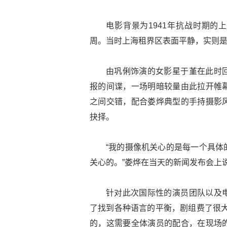
电影背景为1941年抗战时期的
周。当时上海租界区表面平静，实则
由巩俐饰演的女影星于堇在此时
报的间谍，一场明暗较量由此拉开帷
之间交错，配合娄烨典型的手持摄影
抉择。
“我的摄像机关心的是每一个具体
关心的。”娄烨在当天的新闻发布会上
针对此次国际性的演员团队以及
了找到各种语言的平衡，剧组费了很大
的，这需要全体演员的配合，在现场