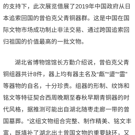
的支持下，此次展览借展了2019年中国政府从日
本追索回国的曾伯克父青铜器群。这是中国在国
际文物市场成功制止非法交易、通过跨国追索回
归祖国的价值最高的一批文物。
湖北省博物馆馆长方勤介绍说，曾伯克父青
铜组器共计8件，器上均有器主名及“甗”“盨”“霝”
等器物的自名，十分珍贵。组器的形制、纹饰和
铭文等特征契合西周晚期至春秋早期青铜器的时
代风格，据推测可能出自湖北随枣走廊一带的曾
国墓葬。“这组文物组合完整、制作精美、铭文丰
富，既填补了湖北出土曾国文物的重要缺环，又