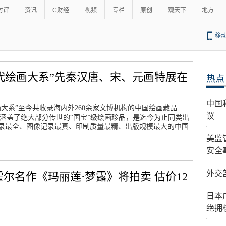
时评
资讯
C财经
视频
专栏
原创
观天下
地方
移
代绘画大系”先秦汉唐、宋、元画特展在
热点
中国
画大系”至今共收录海内外260余家文博机构的中国绘画藏品
议
套)，涵盖了绝大部分传世的“国宝”级绘画珍品，是迄今为止同类出
录最全、图像记录最真、印制质量最精、出版规模最大的中国
美监
安全
外交
霍尔名作《玛丽莲·梦露》将拍卖 估价12
日本
绝拥