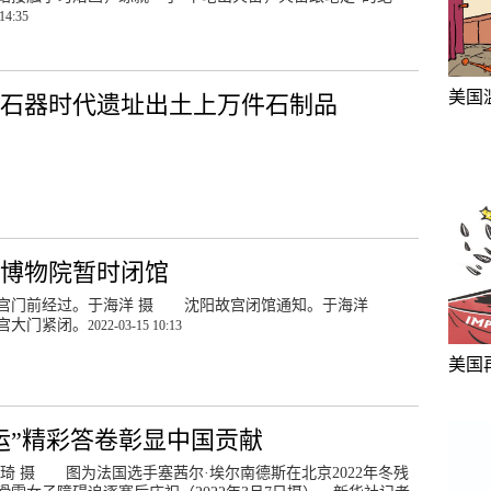
14:35
美国
旧石器时代遗址出土上万件石制品
宫博物院暂时闭馆
宫门前经过。于海洋 摄 沈阳故宫闭馆通知。于海洋
宫大门紧闭。
2022-03-15 10:13
美国
运”精彩答卷彰显中国贡献
熊琦 摄 图为法国选手塞茜尔·埃尔南德斯在北京2022年冬残