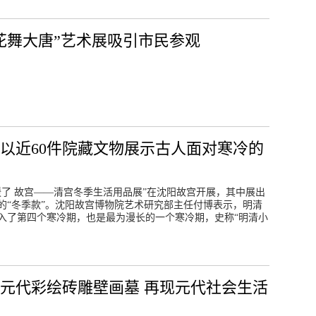
花舞大唐”艺术展吸引市民参观
以近60件院藏文物展示古人面对寒冷的
温暖了 故宫——清宫冬季生活用品展”在沈阳故宫开展，其中展出
的“冬季款”。沈阳故宫博物院艺术研究部主任付博表示，明清
入了第四个寒冷期，也是最为漫长的一个寒冷期，史称“明清小
元代彩绘砖雕壁画墓 再现元代社会生活