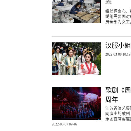
春
缂丝槅扇心、
绣组需要面对
员全部为女生
汉服小姐
2022-03-08 10:19
歌剧《周
周年
江苏省演艺集
同演出的歌剧
乐团首席客座
2022-03-07 09:46