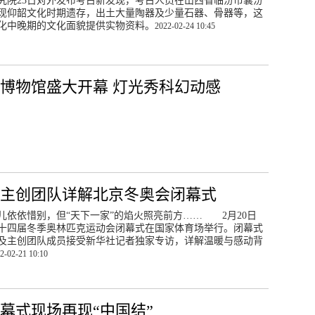
究院23日对外发布考古新发现，考古人员在山西省临汾市襄汾
现仰韶文化时期遗存，出土大量陶器及少量石器、骨器等，这
化中晚期的文化面貌提供实物资料。
2022-02-24 10:45
博物馆盛大开幕 灯光秀科幻动感
及主创团队详解北京冬奥会闭幕式
儿依依惜别，但“天下一家”的焰火照亮前方…… 2月20日
十四届冬季奥林匹克运动会闭幕式在国家体育场举行。闭幕式
及主创团队成员接受新华社记者独家专访，详解温暖与感动背
2-02-21 10:10
幕式现场再现“中国结”