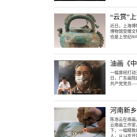
“云赏”
近日，上海博
博物馆受赠文
也是上世纪8
油画《
一幅曾经打动
日，广东画院
共产党党员—
河南新
陈浩云在烙画
云烙画工作室
下，一幅精致
人，从14岁