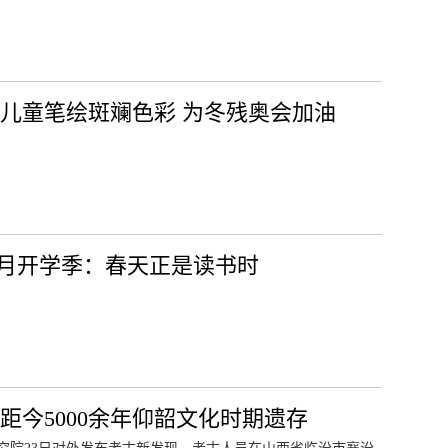
儿童笔绘斑斓色彩 为冬残奥会加油
3月开学季：春天正是读书时
距今5000余年仰韶文化时期遗存