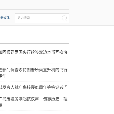
动新媒体
站内搜索
和阿根廷两国央行续签双边本币互换协
管部门调查涉特朗普所乘直升机的飞行
事件
部发言人就广岛核爆81周年等答记者问
广岛废墟旁响起抗议声：勿忘历史 拒
核