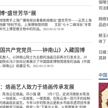
保障
司法
上博“盛世芳华”展
网络
物馆携手上海广播电视台看看新闻推出“盛世芳华——云赏上海
品启
物展”特别节目。上海博物馆供图 文彭“七十二峰深处”牙章
0年代上博受赠文物中的珍品。
2022-03-22 10:28
掰玉
收了
中国共产党党员——钟南山》入藏国博
日媒
无数人，以钟南山院士为主题的油画日前再次引发关注，20
其辞
副院长冯少协向记者展示了中国国家博物馆颁发的油画《中国
—钟南山》收藏证书。
2022-03-21 09:55
中国
乡：烙画艺人致力于烙画传承发展
。陈浩云在烙画。邓小强 摄 3月17日，走进河南新乡陈浩
，一块纸张，一支烙笔，一缕青烟，在陈云浩一双巧手的绘制
的烙画就此诞生。今年34岁的陈浩云是新乡市级非遗项目传承
开始接触学习烙画，练就一手“下笔出火苗，火苗跟笔走”的绝