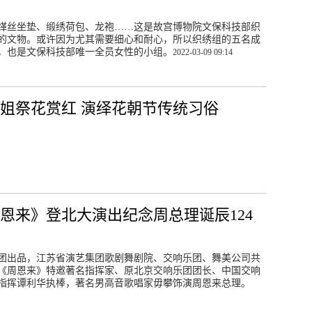
缂丝坐垫、缎绣荷包、龙袍……这是故宫博物院文保科技部织
的文物。或许因为尤其需要细心和耐心，所以织绣组的五名成
，也是文保科技部唯一全员女性的小组。
2022-03-09 09:14
姐祭花赏红 演绎花朝节传统习俗
恩来》登北大演出纪念周总理诞辰124
团出品，江苏省演艺集团歌剧舞剧院、交响乐团、舞美公司共
《周恩来》特邀著名指挥家、原北京交响乐团团长、中国交响
指挥谭利华执棒，著名男高音歌唱家毋攀饰演周恩来总理。