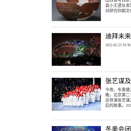
山西省考古研
县小王遗址发
对研究仰韶文
迪拜未来
2022-02-23 10:38
张艺谋
今夜，冬奥健
晚，北京第二
总导演张艺谋
后的故事。
202
冬奥会闭