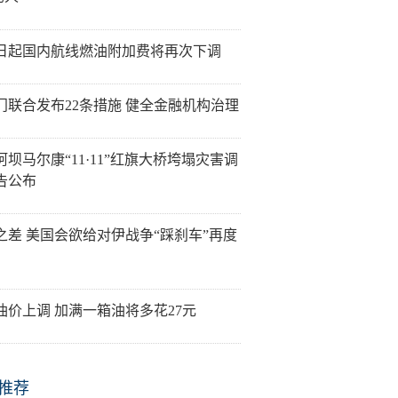
5日起国内航线燃油附加费将再次下调
门联合发布22条措施 健全金融机构治理
阿坝马尔康“11·11”红旗大桥垮塌灾害调
告公布
之差 美国会欲给对伊战争“踩刹车”再度
油价上调 加满一箱油将多花27元
推荐