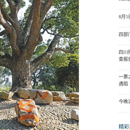
8月
四部
四川
查报
一票
遇阻
今晚
精彩