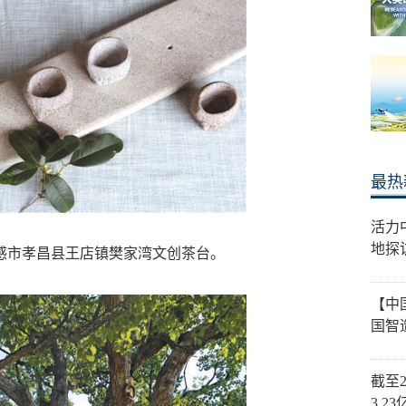
最热
活力
地探
市孝昌县王店镇樊家湾文创茶台。
【中
国智
截至
3.2