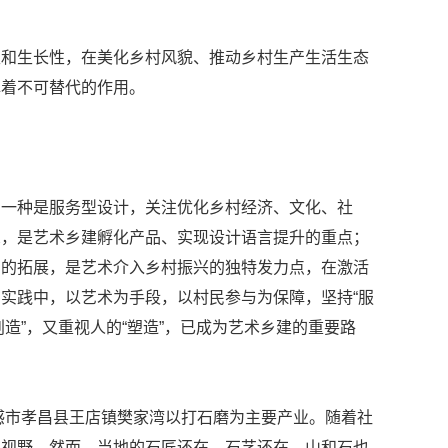
性和生长性，在美化乡村风貌、推动乡村生产生活生态
挥着不可替代的作用。
：一种是服务型设计，关注优化乡村经济、文化、社
想，是艺术乡建孵化产品、实现设计语言提升的重点；
力的拓展，是艺术介入乡村振兴的独特发力点，在激活
实践中，以艺术为手段，以村民参与为保障，坚持“服
创造”，又重视人的“塑造”，已成为艺术乡建的重要路
孝感市孝昌县王店镇樊家湾以打石磨为主要产业。随着社
出视野。然而，当地的石匠还在，石艺还在，山和石也