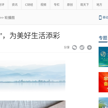
时评
资讯
C财经
视频
专栏
原创
观天下
地方
>>
轮播图
移
建”，为美好生活添彩
专题
分享