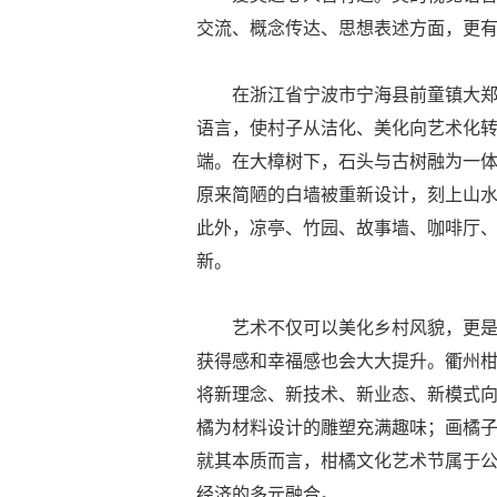
交流、概念传达、思想表述方面，更
在浙江省宁波市宁海县前童镇大郑
语言，使村子从洁化、美化向艺术化
端。在大樟树下，石头与古树融为一体
原来简陋的白墙被重新设计，刻上山水画
此外，凉亭、竹园、故事墙、咖啡厅
新。
艺术不仅可以美化乡村风貌，更
获得感和幸福感也会大大提升。衢州柑
将新理念、新技术、新业态、新模式
橘为材料设计的雕塑充满趣味；画橘
就其本质而言，柑橘文化艺术节属于
经济的多元融合。