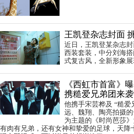
王凯登杂志封面 
近日，王凯登某杂志封
西装套装，中分刘海搭
式复古风，全新形象展
《西虹市首富》曝
携糙爱兄弟团来袭
他携手宋芸桦及 “糙爱
远、魏翔、陶亮拍摄的
为主题的《时尚芭莎》
有肉有兄弟，还有女神和挚爱的足球，天降