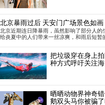
北京暴雨过后 天安门广场景色如画
北京近期连日降暴雨，虽然影响了部分人的
给炎夏中的人们带来一丝凉爽，和雨后短暂
把垃圾穿在身上拍
种方式呼吁关注海
晒晒动物界神奇错
鹅双头马你被骗了