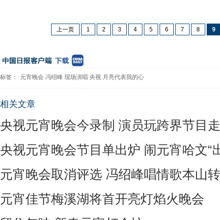
上一页
1
2
3
4
5
6
7
8
9
标签：
元宵晚会
冯绍峰
现场演唱
央视
月亮代表我的心
相关文章
央视元宵晚会今录制 演员玩跨界节目
央视元宵晚会节目单出炉 闹元宵哈文“
元宵晚会取消评选 冯绍峰唱情歌本山
元宵佳节梅溪湖将首开亮灯焰火晚会