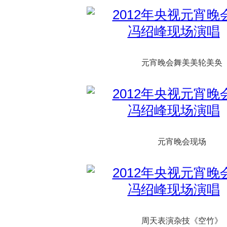
元宵晚会舞美美轮美奂
元宵晚会现场
周天表演杂技《空竹》