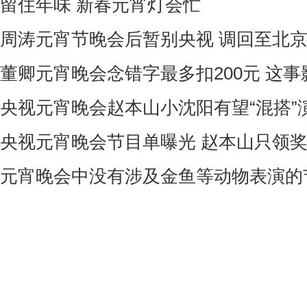
留住年味 新春元宵灯会忙
周涛元宵节晚会后暂别央视 调回至北
董卿元宵晚会念错字最多扣200元 这
央视元宵晚会赵本山小沈阳有望“混搭”
央视元宵晚会节目单曝光 赵本山只领
元宵晚会中没有涉及金鱼等动物表演的