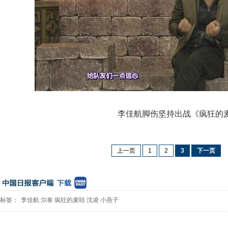
李佳航脚伤坚持出战《疯狂的
上一页
1
2
3
下一页
标签：
李佳航
尔泰
疯狂的麦咭
沈凌
小燕子