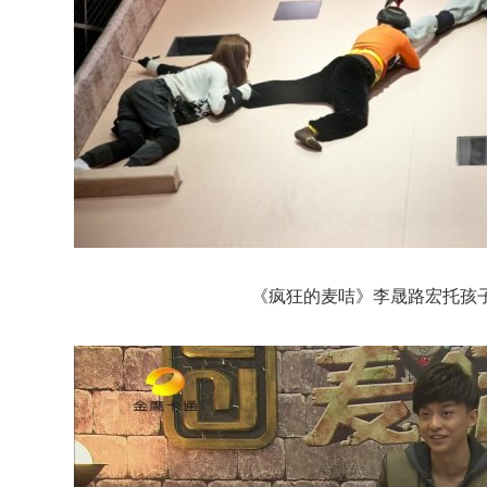
《疯狂的麦咭》李晟路宏托孩