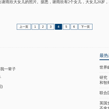
晒出谢雨欣大女儿的照片。据悉，谢雨欣有2个女儿，大女儿20岁
上一页
1
2
3
4
5
6
下一页
最热
世界
怨我一辈子
研究
子
和智
)
联合
英国
不舍