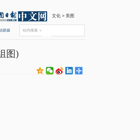
文化
>
美图
动新媒
站内搜索
组图)