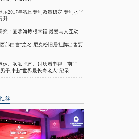
显示2017年我国专利数量稳定 专利水平
提升
研究：圈养海豚很幸福 最爱与人互动
“西部白宫”之名 尼克松旧居挂牌出售要
亿
岁退休、顿顿吃肉、讨厌看电视：南非
4岁男子冲击“世界最长寿老人”纪录
推荐