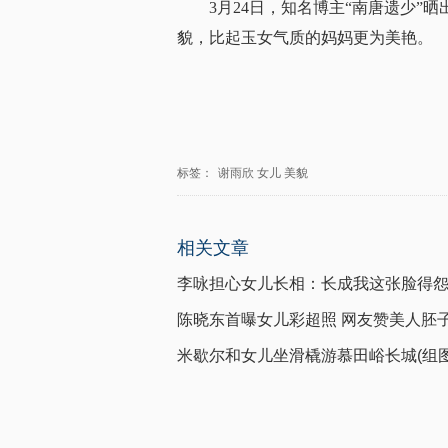
3月24日，知名博主“南唐遗少”
貌，比起玉女气质的妈妈更为美艳。
标签：
谢雨欣
女儿
美貌
相关文章
李咏担心女儿长相：长成我这张脸得
陈晓东首曝女儿彩超照 网友赞美人胚
米歇尔和女儿坐滑橇游慕田峪长城(组图