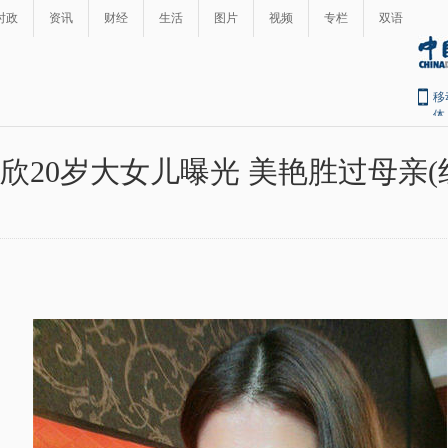
时政
资讯
财经
生活
图片
视频
专栏
双语
移
体
欣20岁大女儿曝光 美艳胜过母亲(