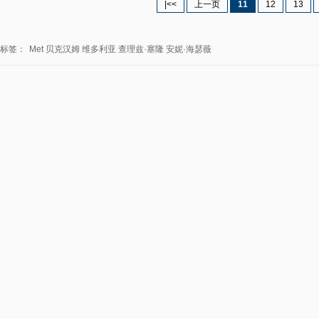
|<<
上一页
11
12
13
标签：
Met
贝克汉姆
维多利亚
查理兹·塞隆
安妮·海瑟薇