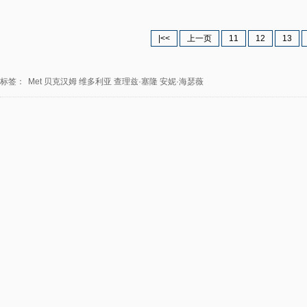
|<<
上一页
11
12
13
标签：
Met
贝克汉姆
维多利亚
查理兹·塞隆
安妮·海瑟薇