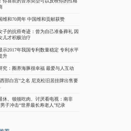
：你喜欢的音乐类型可以反映你的性格
商
国维和70周年 中国维和贡献获赞
女子的抗癌奇迹：曾为自己准备葬礼 因
女儿才积极治疗
显示2017年我国专利数量稳定 专利水平
提升
研究：圈养海豚很幸福 最爱与人互动
“西部白宫”之名 尼克松旧居挂牌出售要
亿
岁退休、顿顿吃肉、讨厌看电视：南非
4岁男子冲击“世界最长寿老人”纪录