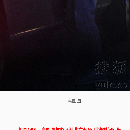
高圆圆
相关阅读：
高圆圆与赵又廷北京领证 甜蜜瞬间回顾