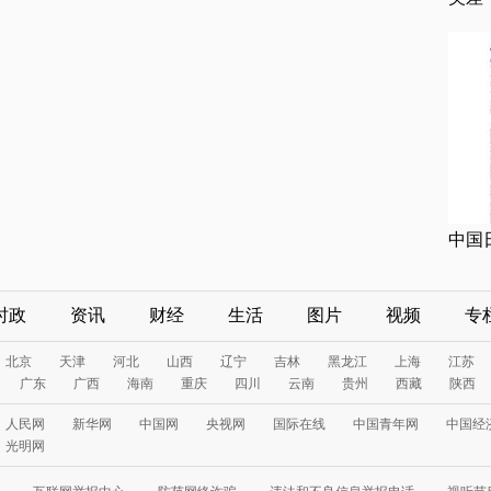
中国
时政
资讯
财经
生活
图片
视频
专
北京
天津
河北
山西
辽宁
吉林
黑龙江
上海
江苏
广东
广西
海南
重庆
四川
云南
贵州
西藏
陕西
人民网
新华网
中国网
央视网
国际在线
中国青年网
中国经
光明网