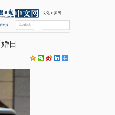
文化
>
美图
动新媒
站内搜索
新婚日