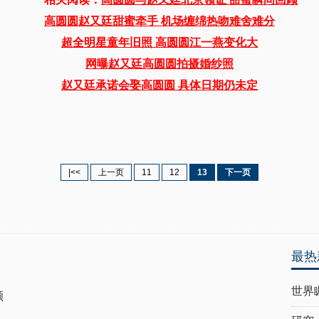
高圆圆赵又廷甜蜜牵手 机场缠绵热吻难舍难分
超全明星童年旧照 高圆圆江一燕变化大
网曝赵又廷高圆圆拍摄婚纱照
赵又廷承诺会娶高圆圆 具体日期仍未定
|<<
上一页
11
12
13
下一页
最热
世界
顾