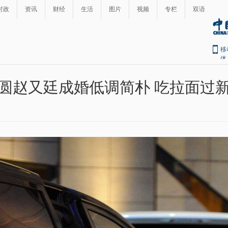
时政
资讯
财经
生活
图片
视频
专栏
双语
移
体
圆赵又廷成婚低调简朴 吃拉面过