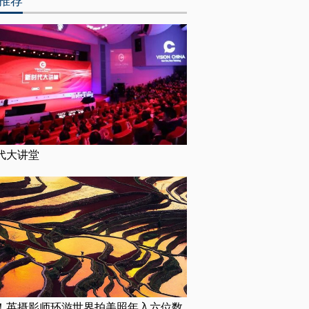
推荐
代大讲堂
！英摄影师环游世界拍美照年入六位数