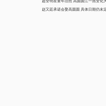
超全明星童年旧照 高圆圆江一燕变化
赵又廷承诺会娶高圆圆 具体日期仍未