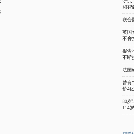
研究
大
和智
定
联合
英国
不舍
报告
不断
法国
曾有
价4
80
11