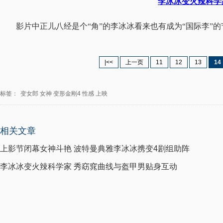
李冰冰变火辣科学
影片中正儿八经是个“角”的李冰冰看来也有成为“国际李”的
|<<
上一页
11
12
13
14
标签：
变女郎
女神
变形金刚4
性感
上映
相关文章
上影节闭幕女神斗艳 波特曼典雅李冰冰携变4剧组助阵
李冰冰变火辣科学家 秀窈窕曲线与盔甲男贴身互动