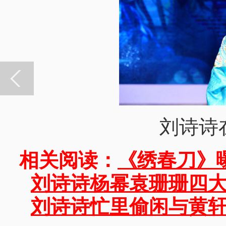
刘诗诗在
相关阅读：
《绣春刀》
刘诗诗杨幂袁珊珊四大
刘诗诗忙里偷闲与黄轩