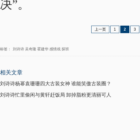
决”。
上一页
1
2
3
标签：
刘诗诗
吴奇隆
霍建华
感情戏
探班
相关文章
刘诗诗杨幂袁珊珊四大古装女神 谁能笑傲古装圈？
刘诗诗忙里偷闲与黄轩赶饭局 卸掉脂粉更清丽可人