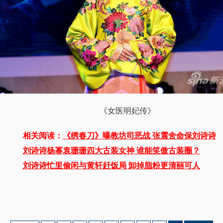
《女医明妃传》
相关阅读：
《绣春刀》曝教坊司恶战 张震舍命保刘诗诗
刘诗诗杨幂袁珊珊四大古装女神 谁能笑傲古装圈？
刘诗诗忙里偷闲与黄轩赶饭局 卸掉脂粉更清丽可人