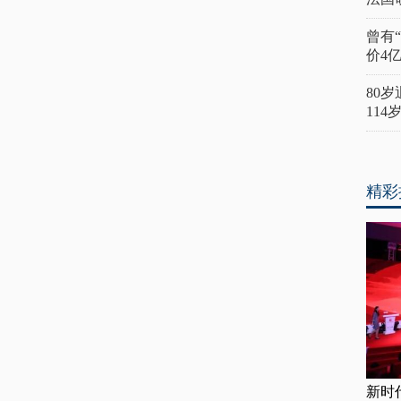
曾有
价4
80
11
精彩
新时