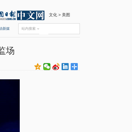
文化
>
美图
动新媒
站内搜索
监场