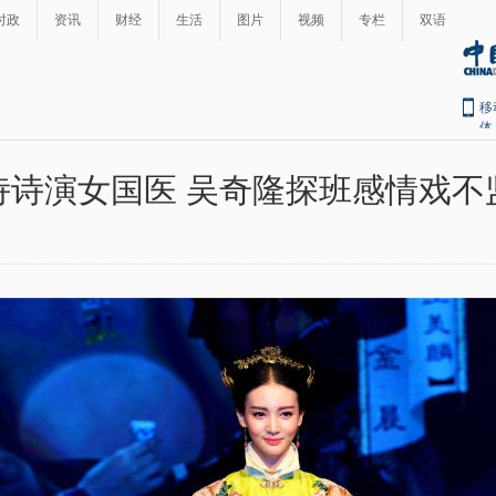
时政
资讯
财经
生活
图片
视频
专栏
双语
移
体
诗诗演女国医 吴奇隆探班感情戏不