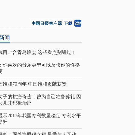
新闻
瞩目上合青岛峰会 这些看点别错过！
：你喜欢的音乐类型可以反映你的性格
商
国维和70周年 中国维和贡献获赞
女子的抗癌奇迹：曾为自己准备葬礼 因
女儿才积极治疗
显示2017年我国专利数量稳定 专利水平
提升
研究：圈养海豚很幸福 最爱与人互动