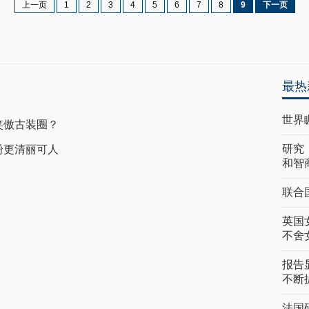
上一页
1
2
3
4
5
6
7
8
9
下一页
最热
世界
笑傲古装圈？
研究
粉更清丽可人
和智
联合
英国
不舍
报告
不断
法国