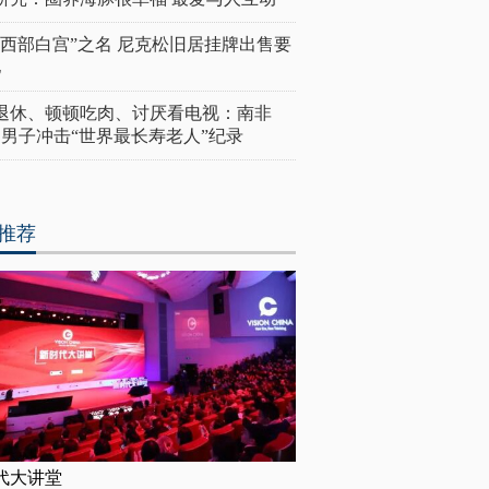
“西部白宫”之名 尼克松旧居挂牌出售要
亿
岁退休、顿顿吃肉、讨厌看电视：南非
4岁男子冲击“世界最长寿老人”纪录
推荐
代大讲堂