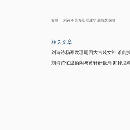
标签：
刘诗诗
吴奇隆
霍建华
感情戏
探班
相关文章
刘诗诗杨幂袁珊珊四大古装女神 谁能
刘诗诗忙里偷闲与黄轩赶饭局 卸掉脂