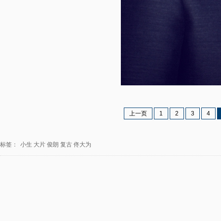
上一页
1
2
3
4
标签：
小生
大片
俊朗
复古
佟大为