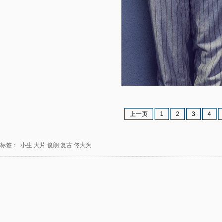
上一页
1
2
3
4
标签：
小生
大片
俊朗
复古
佟大为