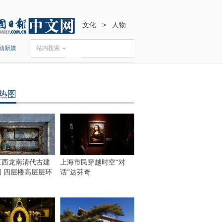
文化
>
人物
动新媒
站内搜索
热图
江西龙南清代古建
上海市民穿越时空“对
围 四层楼高层层环
话”达芬奇