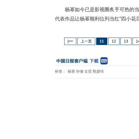
杨幂如今已是影视圈炙手可热的
代表作品让杨幂顺利位列当红”四小花旦
|<<
上一页
11
12
13
1
标签：
杨幂
孙俪
女星
甄嬛传