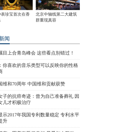
钟表珍宝首次在香
北京中轴线第二大建筑
出
群重现真容
新闻
瞩目上合青岛峰会 这些看点别错过！
：你喜欢的音乐类型可以反映你的性格
商
国维和70周年 中国维和贡献获赞
女子的抗癌奇迹：曾为自己准备葬礼 因
女儿才积极治疗
显示2017年我国专利数量稳定 专利水平
提升