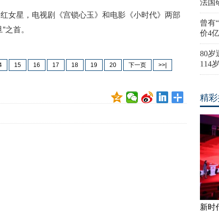
法国
当红女星，电视剧《宫锁心玉》和电影《小时代》两部
曾有
“之首。
价4
80
11
4
15
16
17
18
19
20
下一页
>>|
精彩
新时