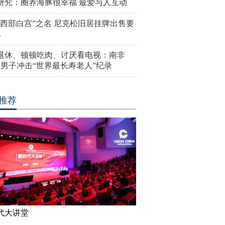
研究：圈养海豚很幸福 最爱与人互动
“西部白宫”之名 尼克松旧居挂牌出售要
亿
岁退休、顿顿吃肉、讨厌看电视：南非
4岁男子冲击“世界最长寿老人”纪录
推荐
代大讲堂