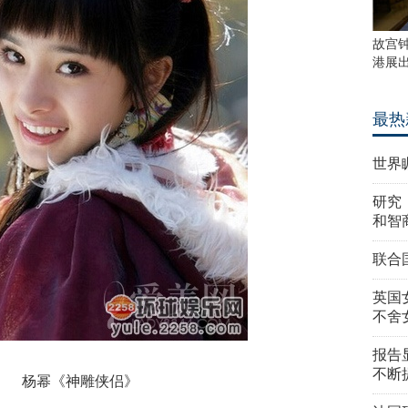
故宫
港展
最热
世界
研究
和智
联合
英国
不舍
报告
不断
杨幂《神雕侠侣》