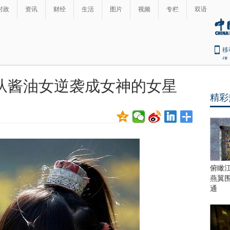
时政
资讯
财经
生活
图片
视频
专栏
双语
移
体
从酱油女逆袭成女神的女星
精彩
俯瞰
燕翼
通