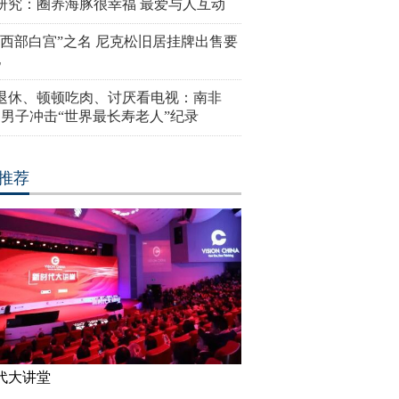
研究：圈养海豚很幸福 最爱与人互动
“西部白宫”之名 尼克松旧居挂牌出售要
亿
岁退休、顿顿吃肉、讨厌看电视：南非
4岁男子冲击“世界最长寿老人”纪录
推荐
代大讲堂