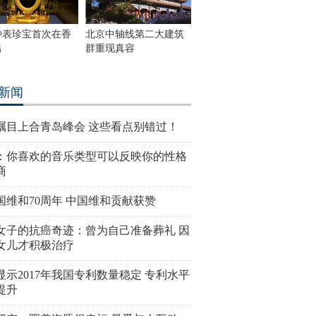
钟表珍宝首次在香
北京中轴线第二大建筑
出
群重现真容
新闻
瞩目上合青岛峰会 这些看点别错过！
：你喜欢的音乐类型可以反映你的性格
商
国维和70周年 中国维和贡献获赞
女子的抗癌奇迹：曾为自己准备葬礼 因
女儿才积极治疗
显示2017年我国专利数量稳定 专利水平
提升