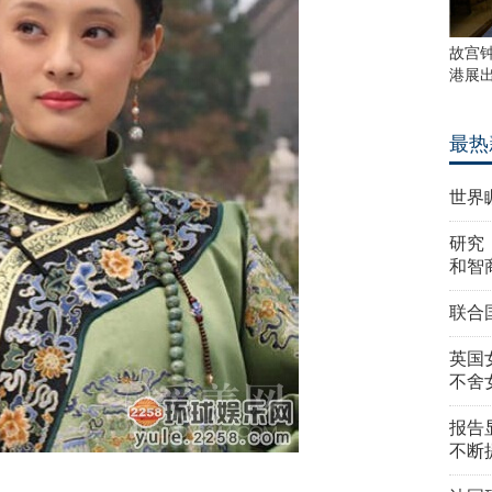
故宫
港展
最热
世界
研究
和智
联合
英国
不舍
报告
不断