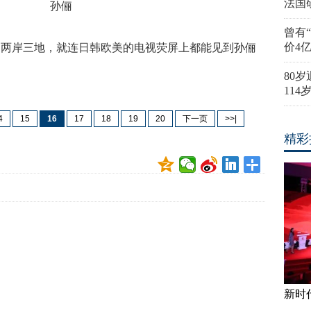
法国
孙俪
曾有
价4
透两岸三地，就连日韩欧美的电视荧屏上都能见到孙俪
80
11
4
15
16
17
18
19
20
下一页
>>|
精彩
新时