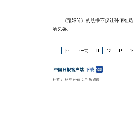
《甄嬛传》的热播不仅让孙俪红
的风采。
|<<
上一页
11
12
13
1
标签：
杨幂
孙俪
女星
甄嬛传