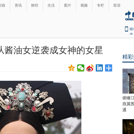
时政
资讯
财经
生活
图片
视频
专栏
双语
移
体
从酱油女逆袭成女神的女星
精彩
俯瞰
燕翼
通