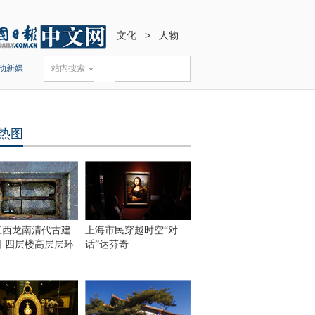
文化
>
人物
动新媒
站内搜索
热图
江西龙南清代古建
上海市民穿越时空“对
围 四层楼高层层环
话”达芬奇