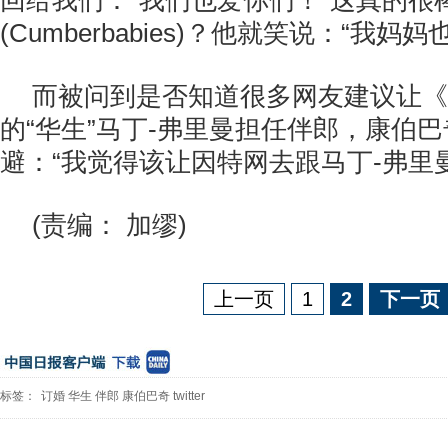
回给我们：“我们也爱你们！”这真的很
(Cumberbabies)？他就笑说：“我
而被问到是否知道很多网友建议让《
的“华生”马丁-弗里曼担任伴郎，康伯
避：“我觉得该让因特网去跟马丁-弗里
(责编： 加缪)
上一页
1
2
下一页
标签：
订婚
华生
伴郎
康伯巴奇
twitter