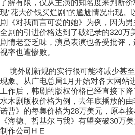
了解有限，仅从主演的知名度来判断价
现"花大价钱买烂剧"的尴尬情况出现。以
剧《对我而言可爱的她》为例，因为男主
全剧的引进价格达到了破纪录的320万
剧情老套乏味，演员表演也备受批评，
视率也遭惨败。
境外剧新规的实行很可能将减少甚至
现象。从广电总局1月开始对各大网站
工作后，韩剧的版权价格已经直接下降了1
水木剧版权价格为例，去年底播放的由
诺曹》的每集价格为28万美元，原本
《海德、哲基尔与我》有望突破30万
制作公司H E