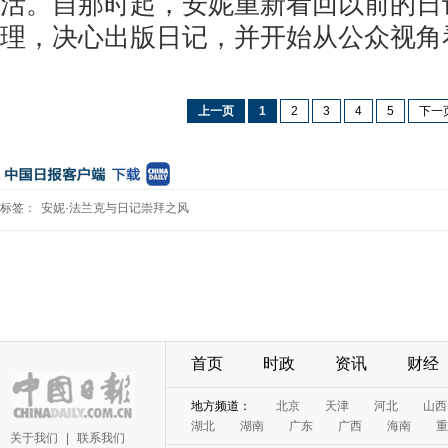
活。自那时起，安妮重新看回以前的日
理，决心出版日记，并开始从公众视角
上一页
1
2
3
4
5
下一
标签：
安妮·法兰克与日记崇拜之风
首页
时政
资讯
财经
地方频道：
北京
天津
河北
山西
湖北
湖南
广东
广西
海南
重
关于我们
|
联系我们