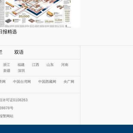
日报精选
栏
双语
浙江
福建
江西
山东
河南
新疆
深圳
济网
中国台湾网
中国西藏网
央广网
许可证0108263
28878号
0报警网站