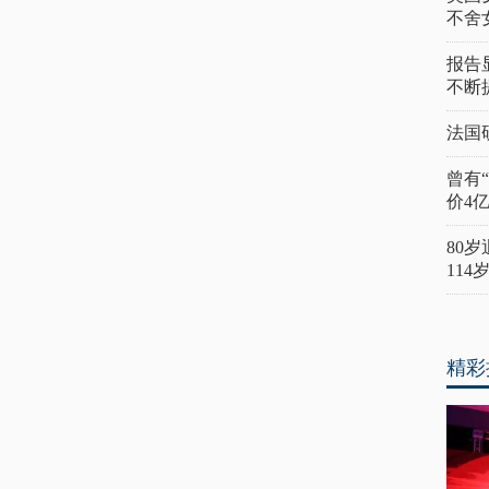
不舍
报告
不断
法国
曾有
价4
80
11
精彩