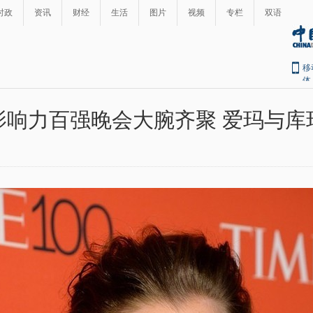
时政
资讯
财经
生活
图片
视频
专栏
双语
移
体
影响力百强晚会大腕齐聚 爱玛与库