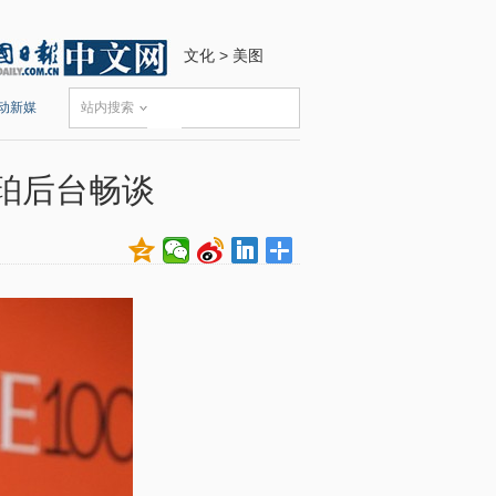
文化
>
美图
动新媒
站内搜索
珀后台畅谈