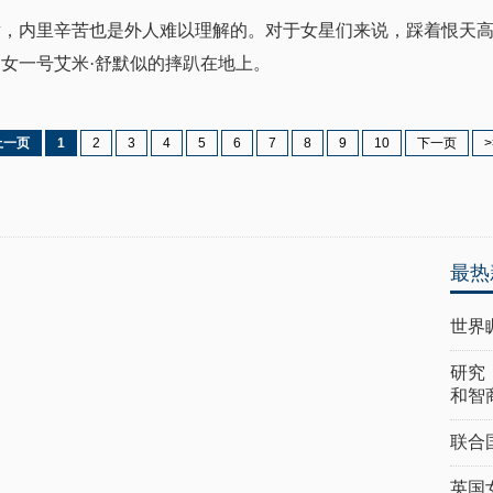
射，内里辛苦也是外人难以理解的。对于女星们来说，踩着恨天
》女一号艾米·舒默似的摔趴在地上。
上一页
1
2
3
4
5
6
7
8
9
10
下一页
>
最热
世界
研究
和智
联合
英国