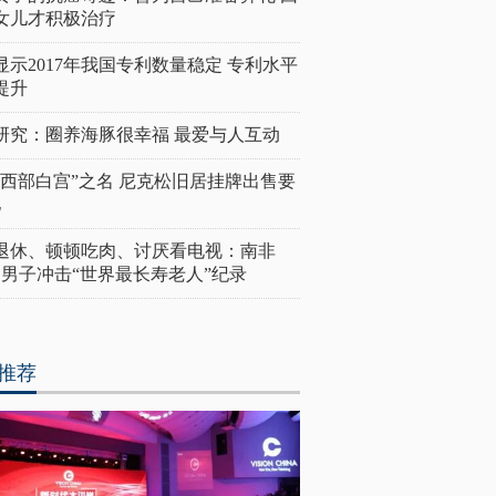
女儿才积极治疗
显示2017年我国专利数量稳定 专利水平
提升
研究：圈养海豚很幸福 最爱与人互动
“西部白宫”之名 尼克松旧居挂牌出售要
亿
岁退休、顿顿吃肉、讨厌看电视：南非
4岁男子冲击“世界最长寿老人”纪录
推荐