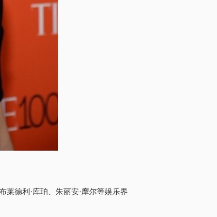
布莱德利·库珀、朱丽安·摩尔等娱乐界