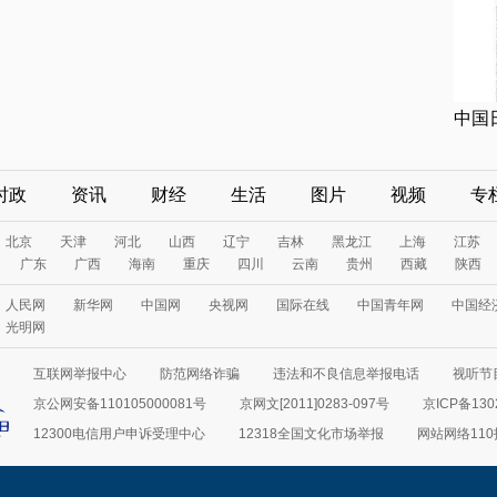
中国
时政
资讯
财经
生活
图片
视频
专
北京
天津
河北
山西
辽宁
吉林
黑龙江
上海
江苏
广东
广西
海南
重庆
四川
云南
贵州
西藏
陕西
人民网
新华网
中国网
央视网
国际在线
中国青年网
中国经
光明网
互联网举报中心
防范网络诈骗
违法和不良信息举报电话
视听节目
京公网安备110105000081号
京网文[2011]0283-097号
京ICP备130
12300电信用户申诉受理中心
12318全国文化市场举报
网站网络11