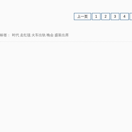
上一页
1
2
3
4
标签：
时代
走红毯
火车出轨
晚会
盛装出席