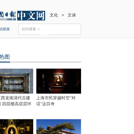
文化
>
文谈
动新媒
站内搜索
热图
江西龙南清代古建
上海市民穿越时空“对
围 四层楼高层层环
话”达芬奇