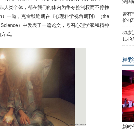
法国
类及非人类个体，都在我们的体内为争夺控制权而不停挣
曾有
essan）一道，克雷默近期在《心理科学视角期刊》（the
价4
chological Science）中发表了一篇论文，号召心理学家和精神
80
的方式。
11
精彩
新时