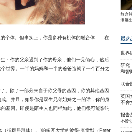
故宫
港展
立的个体。但事实上，你是多种有机体的融合体——在
最热
。
世界
降生：你的父亲遇到了你的母亲，他们一见倾心，然后
研究
这个世界。一半的妈妈和一半的爸爸造就了一个百分之
和智
联合
杂了。除了一部分来自于你父母的基因，你的其他基因
英国
构成。并且，如果你是双生兄弟姐妹之一的话，你的身
不舍
妹的基因。即便是陌生人也同样如此，他们很可能影响
报告
不断
（指群居群体）。”帕多瓦大学的彼得·克雷默（Peter