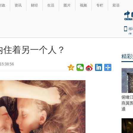
时政
资讯
财经
生活
图片
视频
专栏
双语
移
体
内住着另一个人？
精彩
15:38:56
俯瞰
燕翼
通