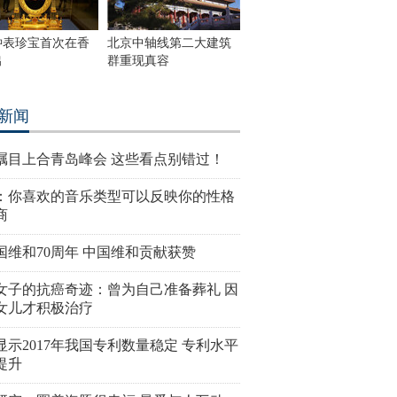
钟表珍宝首次在香
北京中轴线第二大建筑
出
群重现真容
新闻
瞩目上合青岛峰会 这些看点别错过！
：你喜欢的音乐类型可以反映你的性格
商
国维和70周年 中国维和贡献获赞
女子的抗癌奇迹：曾为自己准备葬礼 因
女儿才积极治疗
显示2017年我国专利数量稳定 专利水平
提升