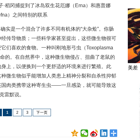
·稻冈捕捉到了冰岛双生花厄娜（Erna）和惠普娜
efna）之间特别的联系
确实是一个混合了许多不同有机体的“大杂烩”。你肠
神经传导物质；一些科学家甚至提出，这些微生物很可
们喜欢的食物。一种叫刚地形弓虫（Toxoplasma
是致命的。在自然界中，这种微生物侵占、扭曲了老鼠的
的身上，以便换到一个更舒适的环境来进行繁殖。此
美差
这种微生物似乎能增加人类患上精神分裂和自杀性抑郁
英国肉类携带这种寄生虫——一旦感染，就可能导致这
”克雷默说。
1
2
3
下一页