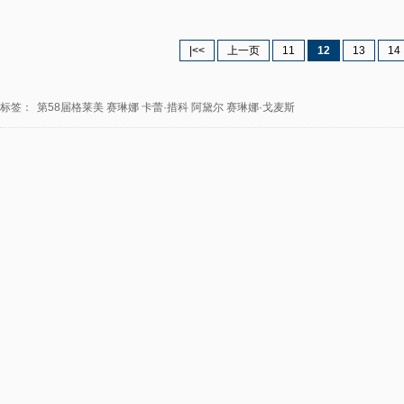
|<<
上一页
11
12
13
14
标签：
第58届格莱美
赛琳娜
卡蕾·措科
阿黛尔
赛琳娜·戈麦斯