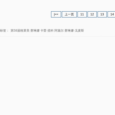
|<<
上一页
11
12
13
14
标签：
第58届格莱美
赛琳娜
卡蕾·措科
阿黛尔
赛琳娜·戈麦斯