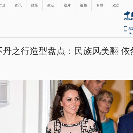
时政
资讯
财经
生活
图片
视频
专栏
双语
移
体
不丹之行造型盘点：民族风美翻 依