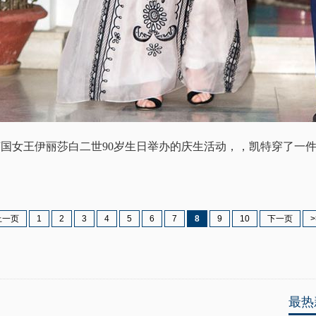
国女王伊丽莎白二世90岁生日举办的庆生活动，，凯特穿了一
上一页
1
2
3
4
5
6
7
8
9
10
下一页
>
最热