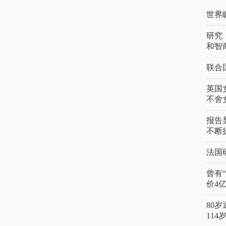
世界
研究
和智
联合
英国
不舍
报告
不断
法国
曾有
价4
80
11