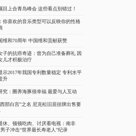
瞩目上合青岛峰会 这些看点别错过！
：你喜欢的音乐类型可以反映你的性格
商
国维和70周年 中国维和贡献获赞
女子的抗癌奇迹：曾为自己准备葬礼 因
女儿才积极治疗
显示2017年我国专利数量稳定 专利水平
提升
研究：圈养海豚很幸福 最爱与人互动
“西部白宫”之名 尼克松旧居挂牌出售要
亿
岁退休、顿顿吃肉、讨厌看电视：南非
4岁男子冲击“世界最长寿老人”纪录