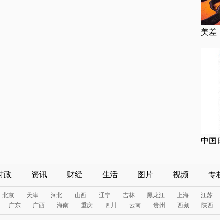
美差
中国
时政
资讯
财经
生活
图片
视频
专
北京
天津
河北
山西
辽宁
吉林
黑龙江
上海
江苏
广东
广西
海南
重庆
四川
云南
贵州
西藏
陕西