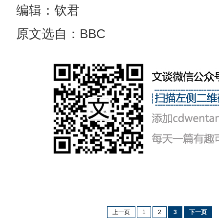
编辑：钦君
原文选自：BBC
上一页
1
2
3
下一页