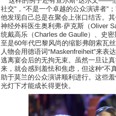
这样的例子还有查尔斯
·达尔文——
社交”，“不是一个卓越的公众演讲者”
他发现自己总是在聚会上张口结舌。其
神经外科医生奥利弗·萨克斯（
Oliver S
统戴高乐（
Charles de Gaulle
）、史密
至是
60
年代巴黎风尚的缩影弗朗索瓦丝
人物会用德语词“
Maskenfreiheit
”来表
逃离宴会后的无拘无束。虽然一旦让真
来，就会感到羞怯和焦虑，但这种“不真
助于莫兰的公众演讲顺利进行。这些羞
光灯下才能成长得更快。