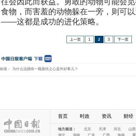
往会因此而获益。勇敢的动物可能会觅
食物，而害羞的动物躲在一旁，则可以
——这都是成功的进化策略。
上一页
1
2
3
下一页
标签：
为什么说拥有一颗羞怯之心是件好事儿？
首页
时政
资讯
财经
地方频道：
北京
天津
河北
山西
湖北
湖南
广东
广西
海南
重