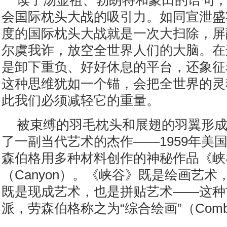
读了汤显祖、勃朗特和蒙田的语句
会国际枕头大战的吸引力。如同宣泄盛
度的国际枕头大战就是一次大扫除，屏
尔虞我诈，放空全世界人们的大脑。在
是卸下重负、好好休息的平台，还象征
这种思维犹如一个锚，会把全世界的灵
此我们必须减轻它的重量。
被束缚的羽毛枕头和展翅的羽翼形
了一副当代艺术的杰作——1959年美
森伯格用多种材料创作的神秘作品《峡
（Canyon）。《峡谷》既是绘画艺
既是现成艺术，也是拼贴艺术——这种
派，劳森伯格称之为“综合绘画”（Combi