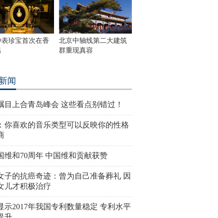
钟表珍宝首次在香
北京中轴线第二大建筑
出
群重现真容
新闻
瞩目上合青岛峰会 这些看点别错过！
：你喜欢的音乐类型可以反映你的性格
商
国维和70周年 中国维和贡献获赞
女子的抗癌奇迹：曾为自己准备葬礼 因
女儿才积极治疗
显示2017年我国专利数量稳定 专利水平
提升