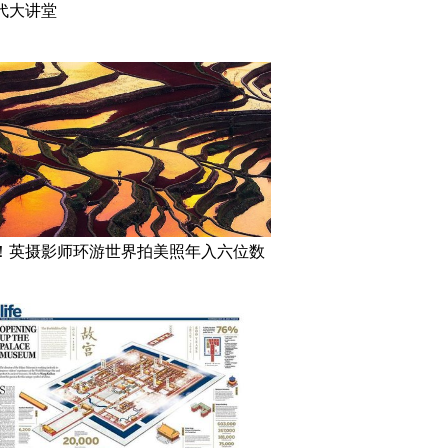
代大讲堂
！英摄影师环游世界拍美照年入六位数