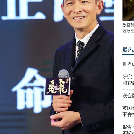
故宫
港展
最热
世界
研究
和智
联合
英国
不舍
报告
不断