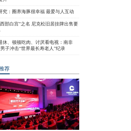
研究：圈养海豚很幸福 最爱与人互动
“西部白宫”之名 尼克松旧居挂牌出售要
亿
岁退休、顿顿吃肉、讨厌看电视：南非
4岁男子冲击“世界最长寿老人”纪录
推荐