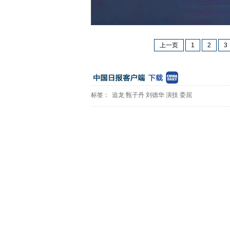
上一页
1
2
3
标签：
追龙
甄子丹
刘德华
演技
委屈