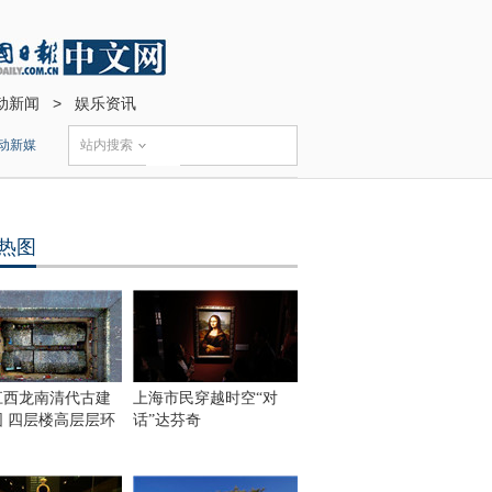
动新闻
>
娱乐资讯
动新媒
站内搜索
热图
江西龙南清代古建
上海市民穿越时空“对
围 四层楼高层层环
话”达芬奇