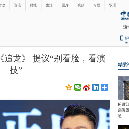
时政
资讯
财经
生活
图片
视频
专栏
双语
滚
移
体
追龙》 提议“别看脸，看演
精彩
技”
俯瞰
燕翼
通