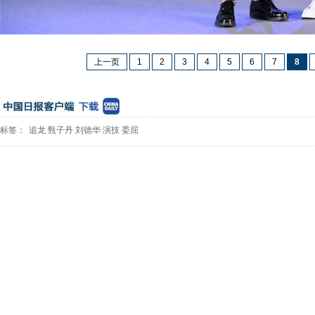
上一页
1
2
3
4
5
6
7
8
标签：
追龙
甄子丹
刘德华
演技
委屈