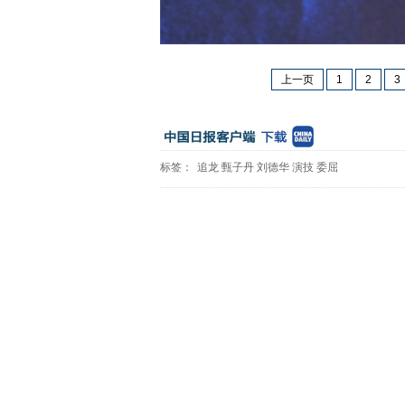
上一页
1
2
3
标签：
追龙
甄子丹
刘德华
演技
委屈