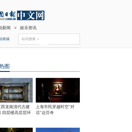
动新闻
>
娱乐资讯
动新媒
站内搜索
热图
江西龙南清代古建
上海市民穿越时空“对
围 四层楼高层层环
话”达芬奇