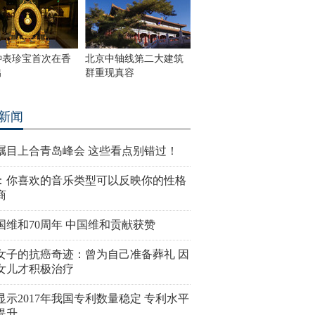
钟表珍宝首次在香
北京中轴线第二大建筑
出
群重现真容
新闻
瞩目上合青岛峰会 这些看点别错过！
：你喜欢的音乐类型可以反映你的性格
商
国维和70周年 中国维和贡献获赞
女子的抗癌奇迹：曾为自己准备葬礼 因
女儿才积极治疗
显示2017年我国专利数量稳定 专利水平
提升