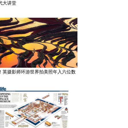
代大讲堂
！英摄影师环游世界拍美照年入六位数