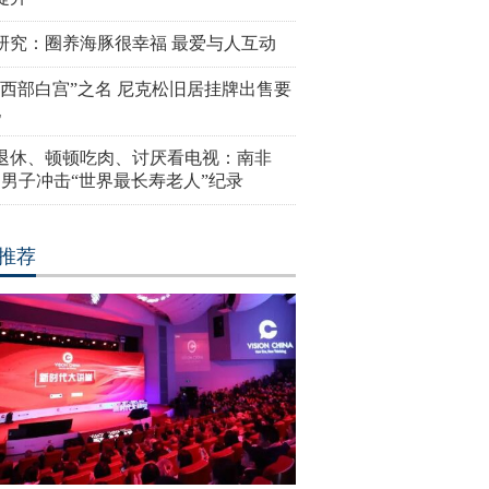
研究：圈养海豚很幸福 最爱与人互动
“西部白宫”之名 尼克松旧居挂牌出售要
亿
岁退休、顿顿吃肉、讨厌看电视：南非
4岁男子冲击“世界最长寿老人”纪录
推荐