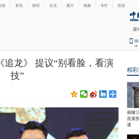
时政
资讯
财经
生活
图片
视频
专栏
双语
滚
移
体
追龙》 提议“别看脸，看演
精彩
技”
俯瞰
燕翼
通