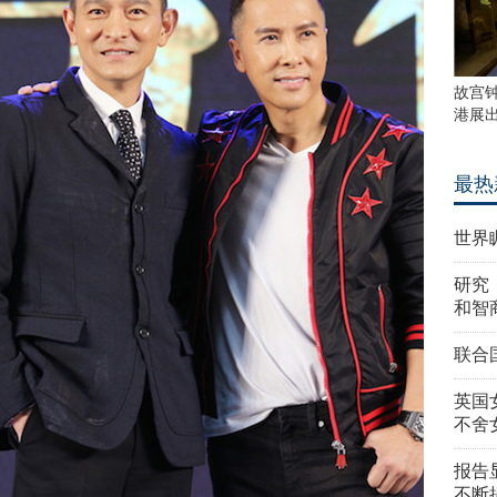
故宫
港展
最热
世界
研究
和智
联合
英国
不舍
报告
不断