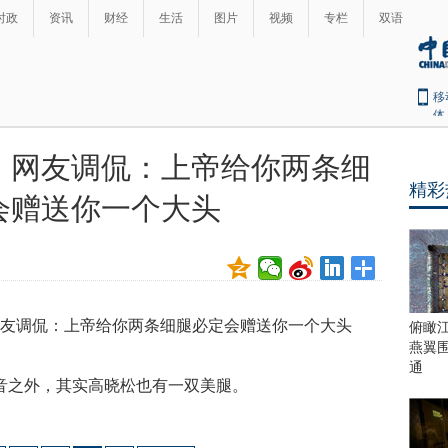
时政
资讯
财经
生活
图片
视频
专栏
双语
移
体
，网友调侃：上帝给你两条细
精彩
会赠送你一个大头
俯瞰
燕翼
通
之外，其实高晓松也有一双美腿。