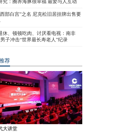
研究：圈养海豚很幸福 最爱与人互动
“西部白宫”之名 尼克松旧居挂牌出售要
亿
岁退休、顿顿吃肉、讨厌看电视：南非
4岁男子冲击“世界最长寿老人”纪录
推荐
代大讲堂