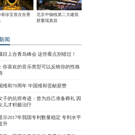
钟表珍宝首次在香
北京中轴线第二大建筑
出
群重现真容
新闻
瞩目上合青岛峰会 这些看点别错过！
：你喜欢的音乐类型可以反映你的性格
商
国维和70周年 中国维和贡献获赞
女子的抗癌奇迹：曾为自己准备葬礼 因
女儿才积极治疗
显示2017年我国专利数量稳定 专利水平
提升