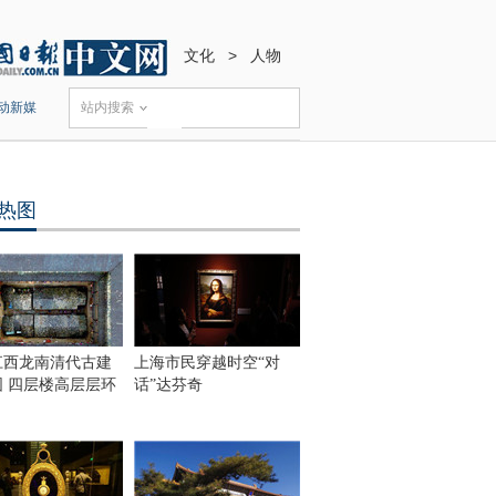
文化
>
人物
动新媒
站内搜索
热图
江西龙南清代古建
上海市民穿越时空“对
围 四层楼高层层环
话”达芬奇