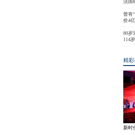
法国
曾有
价4
80
11
精彩
新时