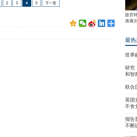
2
3
4
5
下一页
故宫
港展
最热
世界
研究
和智
联合
英国
不舍
报告
不断