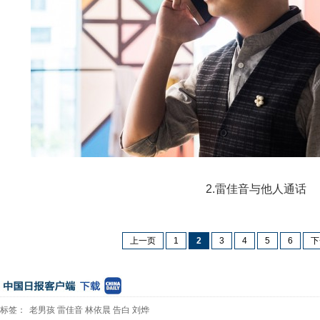
2.雷佳音与他人通话
上一页
1
2
3
4
5
6
下
标签：
老男孩
雷佳音
林依晨
告白
刘烨