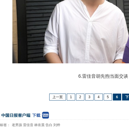
6.雷佳音胡先煦当面交谈
上一页
1
2
3
4
5
6
下
标签：
老男孩
雷佳音
林依晨
告白
刘烨