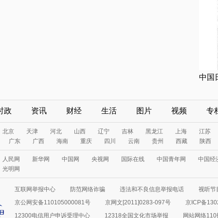
中国
时政
资讯
财经
生活
图片
视频
专
北京
天津
河北
山西
辽宁
吉林
黑龙江
上海
江苏
广东
广西
海南
重庆
四川
云南
贵州
西藏
陕西
人民网
新华网
中国网
央视网
国际在线
中国青年网
中国经
光明网
互联网举报中心
防范网络诈骗
违法和不良信息举报电话
视听节目
京公网安备110105000081号
京网文[2011]0283-097号
京ICP备130
12300电信用户申诉受理中心
12318全国文化市场举报
网站网络11