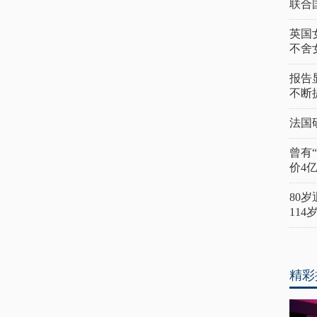
联合
英国
不舍
报告
不断
法国
曾有
价4
80
11
精彩