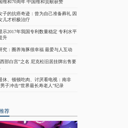
国维和70周年 中国维和贡献获赞
女子的抗癌奇迹：曾为自己准备葬礼 因
女儿才积极治疗
显示2017年我国专利数量稳定 专利水平
提升
研究：圈养海豚很幸福 最爱与人互动
“西部白宫”之名 尼克松旧居挂牌出售要
亿
岁退休、顿顿吃肉、讨厌看电视：南非
4岁男子冲击“世界最长寿老人”纪录
推荐