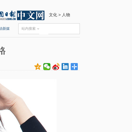
文化
>
人物
动新媒
站内搜索
格