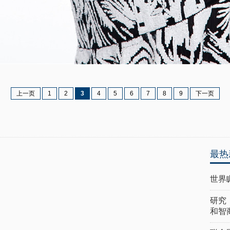
上一页
1
2
3
4
5
6
7
8
9
下一页
最热
世界
研究
和智