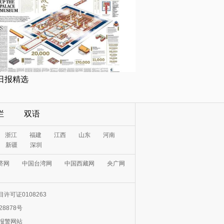
日报精选
栏
双语
浙江
福建
江西
山东
河南
新疆
深圳
济网
中国台湾网
中国西藏网
央广网
许可证0108263
28878号
0报警网站