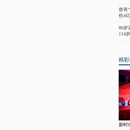
曾有
价4
80
11
精彩
新时