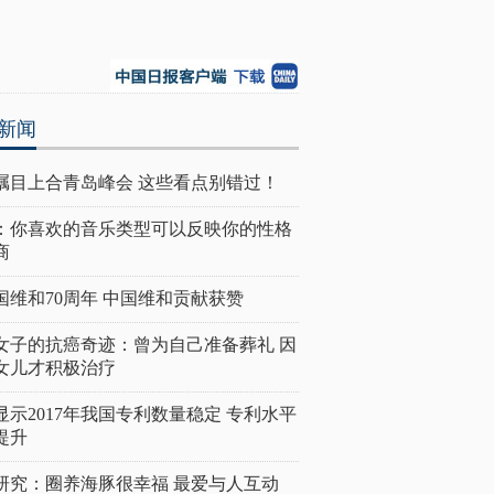
新闻
瞩目上合青岛峰会 这些看点别错过！
：你喜欢的音乐类型可以反映你的性格
商
国维和70周年 中国维和贡献获赞
女子的抗癌奇迹：曾为自己准备葬礼 因
女儿才积极治疗
显示2017年我国专利数量稳定 专利水平
提升
研究：圈养海豚很幸福 最爱与人互动