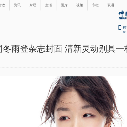
时政
资讯
财经
生活
图片
视频
专栏
双语
移
体
周冬雨登杂志封面 清新灵动别具一