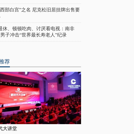
“西部白宫”之名 尼克松旧居挂牌出售要
亿
岁退休、顿顿吃肉、讨厌看电视：南非
4岁男子冲击“世界最长寿老人”纪录
推荐
代大讲堂