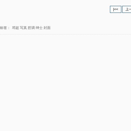
|<<
上
标签：
邓超
写真
腔调
绅士
封面