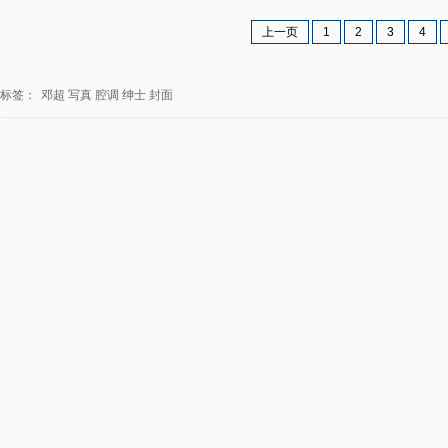
上一页
1
2
3
4
标签：
邓超
写真
腔调
绅士
封面