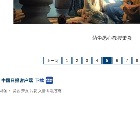
药尘悉心教授萧炎
上一页
1
2
3
4
5
6
7
8
标签：
吴磊
萧炎
片花
入情
斗破苍穹