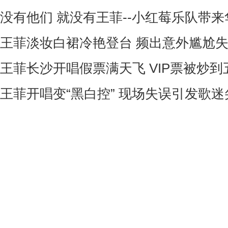
没有他们 就没有王菲--小红莓乐队带来华
王菲淡妆白裙冷艳登台 频出意外尴尬失
王菲长沙开唱假票满天飞 VIP票被炒到五
王菲开唱变“黑白控” 现场失误引发歌迷