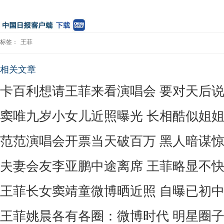
标签：
王菲
相关文章
卡百利想请王菲来看演唱会 要对天后说He
窦唯九岁小女儿近照曝光 长相酷似姐
范范演唱会开票当天破百万 黑人暗谋
夫妻会友李亚鹏中途离席 王菲略显不
王菲长女窦靖童微博晒近照 自曝已初
王菲姚晨各有各圈：微博时代 明星圈