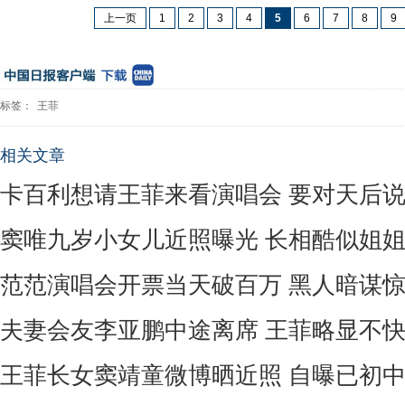
上一页
1
2
3
4
5
6
7
8
9
标签：
王菲
相关文章
卡百利想请王菲来看演唱会 要对天后说He
窦唯九岁小女儿近照曝光 长相酷似姐
范范演唱会开票当天破百万 黑人暗谋
夫妻会友李亚鹏中途离席 王菲略显不
王菲长女窦靖童微博晒近照 自曝已初