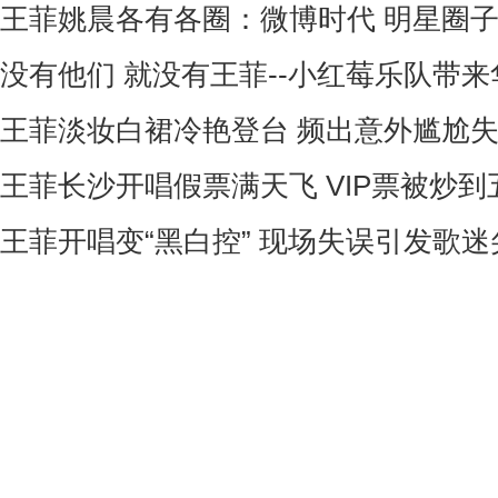
王菲姚晨各有各圈：微博时代 明星圈
没有他们 就没有王菲--小红莓乐队带来华
王菲淡妆白裙冷艳登台 频出意外尴尬失
王菲长沙开唱假票满天飞 VIP票被炒到五
王菲开唱变“黑白控” 现场失误引发歌迷