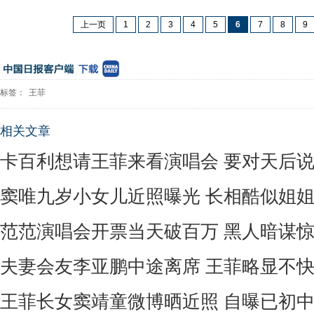
上一页
1
2
3
4
5
6
7
8
9
标签：
王菲
相关文章
卡百利想请王菲来看演唱会 要对天后说He
窦唯九岁小女儿近照曝光 长相酷似姐
范范演唱会开票当天破百万 黑人暗谋
夫妻会友李亚鹏中途离席 王菲略显不
王菲长女窦靖童微博晒近照 自曝已初