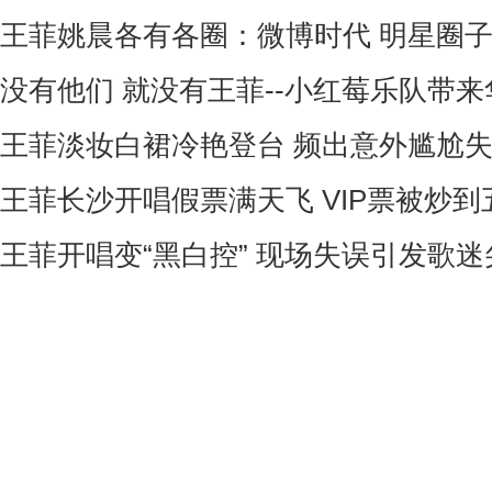
王菲姚晨各有各圈：微博时代 明星圈
没有他们 就没有王菲--小红莓乐队带来华
王菲淡妆白裙冷艳登台 频出意外尴尬失
王菲长沙开唱假票满天飞 VIP票被炒到五
王菲开唱变“黑白控” 现场失误引发歌迷