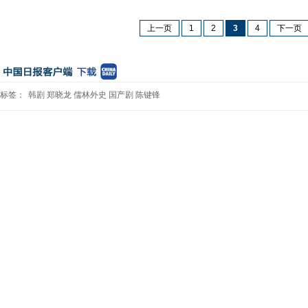
上一页
1
2
3
4
下一页
标签：
韩剧
郑晓龙
儒林外史
国产剧
陈键锋