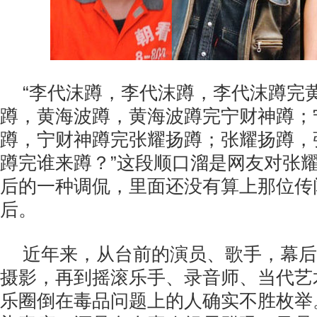
“李代沫蹲，李代沫蹲，李代沫蹲完
蹲，黄海波蹲，黄海波蹲完宁财神蹲；
蹲，宁财神蹲完张耀扬蹲；张耀扬蹲，
蹲完谁来蹲？”这段顺口溜是网友对张
后的一种调侃，里面还没有算上那位传
后。
近年来，从台前的演员、歌手，幕后
摄影，再到摇滚乐手、录音师、当代艺
乐圈倒在毒品问题上的人确实不胜枚举